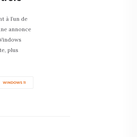
t à l’un de
 une annonce
e Windows
te, plus
WINDOWS 11