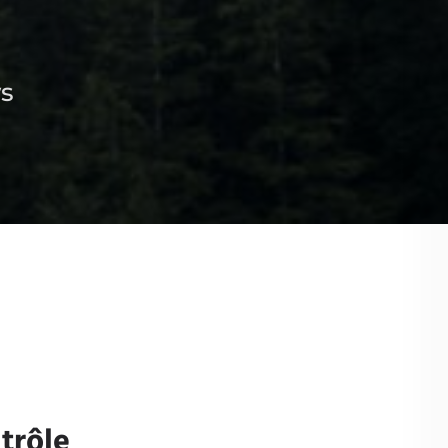
ws
trôle