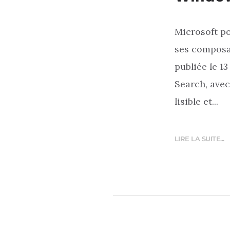
Microsoft po
ses composan
publiée le 13
Search, avec 
lisible et...
LIRE LA SUITE...