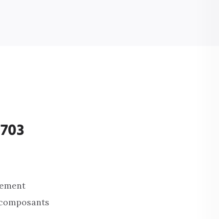
1703
lement
s composants