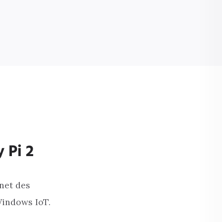
 Pi 2
net des
Windows IoT.