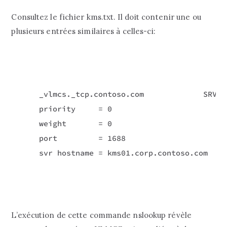
Consultez le fichier kms.txt. Il doit contenir une ou
plusieurs entrées similaires à celles-ci:
_vlmcs._tcp.contoso.com             SRV s
priority     = 0

weight       = 0

port         = 1688

svr hostname = kms01.corp.contoso.com
L’exécution de cette commande nslookup révèle