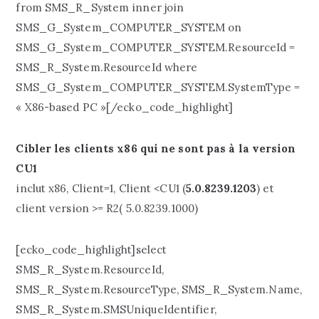
from SMS_R_System inner join
SMS_G_System_COMPUTER_SYSTEM on
SMS_G_System_COMPUTER_SYSTEM.ResourceId =
SMS_R_System.ResourceId where
SMS_G_System_COMPUTER_SYSTEM.SystemType =
« X86-based PC »[/ecko_code_highlight]
Cibler les clients x86 qui ne sont pas à la version
CU1
inclut x86, Client=1, Client <CU1 (
5.0.8239.1203
) et
client version >= R2( 5.0.8239.1000)
[ecko_code_highlight]select
SMS_R_System.ResourceId,
SMS_R_System.ResourceType, SMS_R_System.Name,
SMS_R_System.SMSUniqueIdentifier,