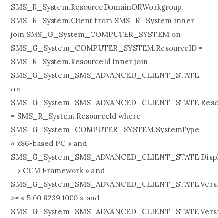
SMS_R_System.ResourceDomainORWorkgroup,
SMS_R_System.Client from SMS_R_System inner
join SMS_G_System_COMPUTER_SYSTEM on
SMS_G_System_COMPUTER_SYSTEM.ResourceID =
SMS_R_System.ResourceId inner join
SMS_G_System_SMS_ADVANCED_CLIENT_STATE
on
SMS_G_System_SMS_ADVANCED_CLIENT_STATE.Reso
= SMS_R_System.ResourceId where
SMS_G_System_COMPUTER_SYSTEM.SystemType =
« x86-based PC » and
SMS_G_System_SMS_ADVANCED_CLIENT_STATE.Disp
= « CCM Framework » and
SMS_G_System_SMS_ADVANCED_CLIENT_STATE.Vers
>= « 5.00.8239.1000 » and
SMS_G_System_SMS_ADVANCED_CLIENT_STATE.Vers