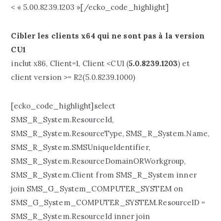
< « 5.00.8239.1203 »[/ecko_code_highlight]
Cibler les clients x64 qui ne sont pas à la version
CU1
inclut x86, Client=1, Client <CU1 (
5.0.8239.1203
) et
client version >= R2(5.0.8239.1000)
[ecko_code_highlight]select
SMS_R_System.ResourceId,
SMS_R_System.ResourceType, SMS_R_System.Name,
SMS_R_System.SMSUniqueIdentifier,
SMS_R_System.ResourceDomainORWorkgroup,
SMS_R_System.Client from SMS_R_System inner
join SMS_G_System_COMPUTER_SYSTEM on
SMS_G_System_COMPUTER_SYSTEM.ResourceID =
SMS_R_System.ResourceId inner join